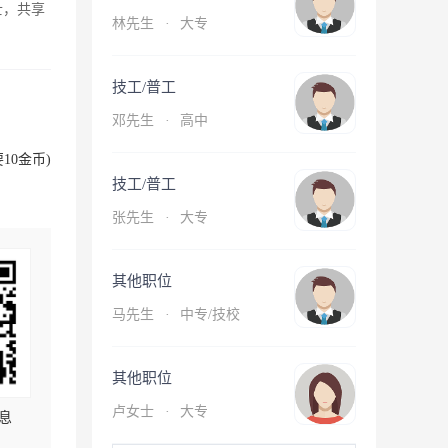
士，共享
林先生
·
大专
技工/普工
邓先生
·
高中
10金币)
技工/普工
张先生
·
大专
其他职位
马先生
·
中专/技校
其他职位
卢女士
·
大专
息