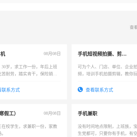
查
司机
08月08日
手机短视频拍摄、剪辑、抖音快手
，30岁，求工作一份，年后上班
可为个人、门店、单位、企业
吃苦耐劳，踏实肯干，保险销售
频，培训手机拍摄剪辑，教你
可为个人、门店、单位、企业
频，培训手机拍摄剪辑，教你
看联系方式
查看联系方式
音！你也可以成为拍摄达人！
成为拍摄达人！
寒假工）
08月08日
手机兼职
三在校学生，求兼职一份，家教
没有时间地点限制，上班族，
场。
生党都可，只要你有手机，有