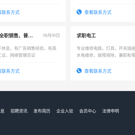
间，一单一结，一天二三十不
勤快的四五十，每天挣零花钱
看联系方式
查看联系方式
兼职或全职销售、普工、维修
08月08日
求职电工
不休息，有广告销售经验，有高
专业维修电路，灯具，开关插
工证，网络管理员证
水电维修，故障排除，兼职和
看联系方式
查看联系方式
信息
招聘资讯
发布简历
企业入驻
会员中心
法律申明
们