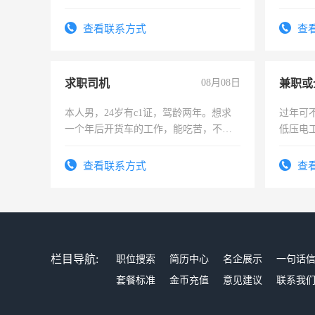
查看联系方式
查
求职司机
08月08日
本人男，24岁有c1证，驾龄两年。想求
过年可
一个年后开货车的工作，能吃苦，不怕
低压电
加班。
查看联系方式
查
栏目导航:
职位搜索
简历中心
名企展示
一句话
套餐标准
金币充值
意见建议
联系我