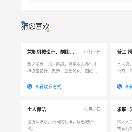
猜您喜欢
兼职机械设计、制图、设备改造
08月08日
普工 
急之所急，想之所想。愿把本人多年非
本人男
标设备设计、改造、工艺优化、图纸制
也可，
作和分解的经验与您分享。 真诚合作，
勿扰
结识有识之士，共享未来。
查看联系方式
查
个人保洁
08月08日
求职（
诚揽保洁活，公司的标准，优惠的价
本人大
格。
或者商