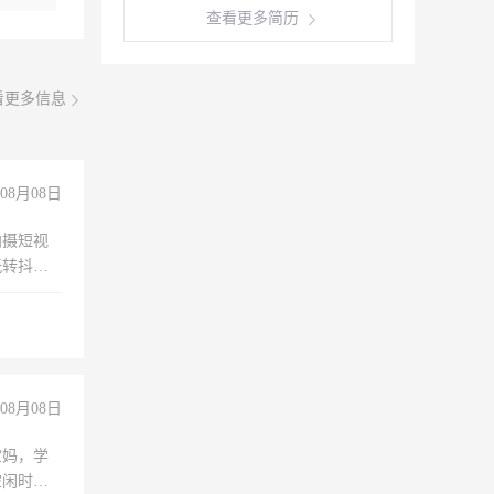
查看更多简历
看更多信息
08月08日
拍摄短视
玩转抖音
拍摄短视
玩转抖
你也可以
08月08日
宝妈，学
空闲时