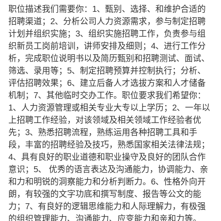
职位描述我们需要你：1、甄别、选择、和维护合适的
招聘渠道；2、分析公司人力资源需求，参与制定招聘
计划并组织实施；3、组织实施招聘工作，负责参与组
织新员工岗前培训，讲师安排及细则；4、进行工作分
析，完成职位说明书以及简历甄别和招聘测试、面试、
筛选、录用等；5、制定招聘预算并控制执行；分析、
评估招聘效果；6、建立后备人才选拔方案和人才储备
机制；7、其他临时交办工作。职位要求我们希望你：
1、人力资源管理或相关专业大专以上学历；2、一年以
上招聘工作经验，对该领域及相关领域工作经验者优
先；3、熟悉招聘流程，熟练运用各种招聘工具和手
段，丰富的招聘经验及技巧，熟悉国家相关法律法规；
4、具有良好的职业道德和职业操守及良好的团队合作
意识；5、 优秀的语言表达及沟通能力，协调能力、亲
和力和明锐的洞察能力和分析判断力。6、性格外向开
朗，有较强的文字功底和撰写制度、报告等公文的能
力；7、有良好的逻辑思维能力和人际理解力，有极强
的组织管理能力、沟通能力、应变能力和亲和力等。