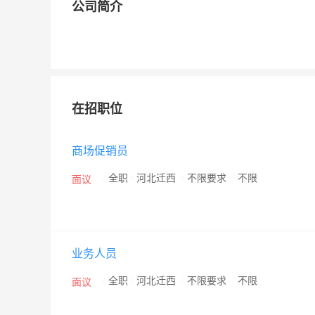
公司简介
在招职位
商场促销员
/
全职
/
河北迁西
/
不限要求
/
不限
面议
业务人员
/
全职
/
河北迁西
/
不限要求
/
不限
面议