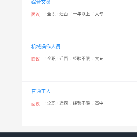
综合文员
/
全职
/
迁西
/
一年以上
/
大专
面议
机械操作人员
/
全职
/
迁西
/
经验不限
/
大专
面议
普通工人
/
全职
/
迁西
/
经验不限
/
高中
面议